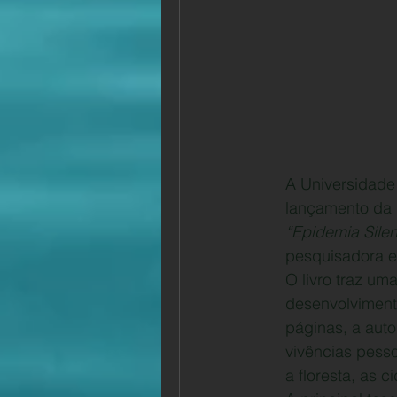
A Universidade 
lançamento da n
“Epidemia Silen
pesquisadora e 
O livro traz um
desenvolviment
páginas, a aut
vivências pesso
a floresta, as 