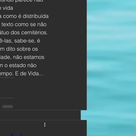
 vida 
 como é distribuída 
 texto como se não 
uo dos cemitérios. 
-las, sabe-se, é 
m dito sobre os 
dade, não estamos 
m o estado não 
empo. E de Vida...