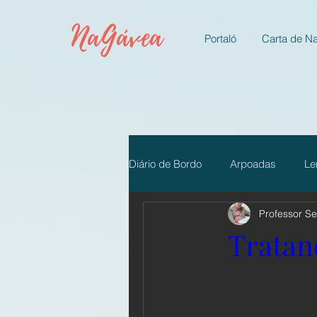
NaGávea
Portaló
Carta de N
Diário de Bordo
Arpoadas
Le
Professor Se
PanPoética Demia
Camarote
Tratan