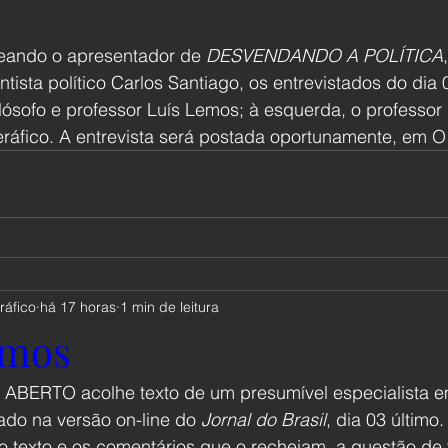
deando o apresentador de 
DESVENDANDO A POLÍTICA
tista político Carlos Santiago, os entrevistados do dia 
filósofo e professor Luís Lemos; à esquerda, o professor
eráfico. A entrevista será postada oportunamente, em 
ráfico
há 17 horas
1 min de leitura
rmos
BERTO acolhe texto de um presumível especialista em 
icado na versão on-line do 
Jornal do Brasil
, dia 03 últim
o texto e os comentários que o recheiam, a questão de