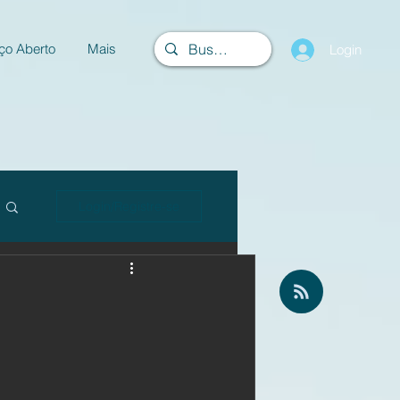
ço Aberto
Mais
Login
Login/Registre-se