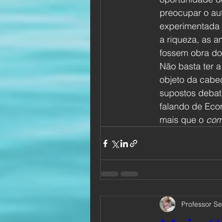
preocupar o aut
experimentada 
a riqueza, as 
fossem obra do
Não basta ter 
objeto da cabeç
supostos debat
falando de Eco
mais que o 
com
Professor Se