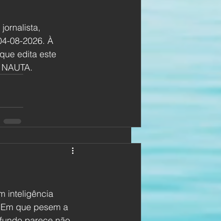
, jornalista, 
04-08-2026. À 
 que edita este 
O NAUTA.
inteligência 
o. Em que pesem a 
 fundo parece não 