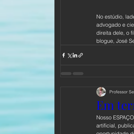
No estúdio, la
advogado e cien
direita dele, o 
blogue, José S
Professor Se
Em te
Nosso ESPAÇO A
artificial, publ
oportunidade d