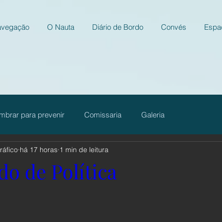
avegação
O Nauta
Diário de Bordo
Convés
Espa
mbrar para prevenir
Comissaria
Galeria
ráfico
há 17 horas
1 min de leitura
Na Onda
Espaço Aberto
do de Política