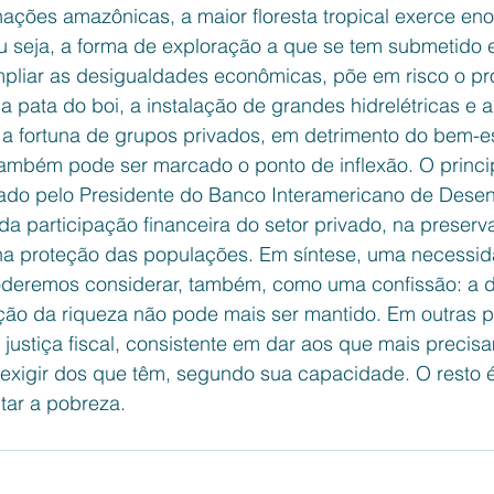
ações amazônicas, a maior floresta tropical exerce eno
Ou seja, a forma de exploração a que se tem submetido
ampliar as desigualdades econômicas, põe em risco o próp
a pata do boi, a instalação de grandes hidrelétricas e 
a fortuna de grupos privados, em detrimento do bem-es
ambém pode ser marcado o ponto de inflexão. O princip
do pelo Presidente do Banco Interamericano de Desen
a participação financeira do setor privado, na preserv
 na proteção das populações. Em síntese, uma necessi
deremos considerar, também, como uma confissão: a de
ção da riqueza não pode mais ser mantido. Em outras p
ustiça fiscal, consistente em dar aos que mais precis
exigir dos que têm, segundo sua capacidade. O resto é
tar a pobreza.