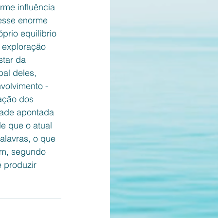
rme influência 
 esse enorme 
rio equilíbrio 
a exploração 
tar da 
al deles, 
volvimento - 
ação dos 
dade apontada 
 que o atual 
alavras, o que 
am, segundo 
 produzir 