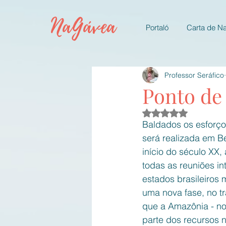
NaGávea
Portaló
Carta de N
Professor Seráfico
Ponto de 
Avaliado com NaN d
Baldados os esforço
será realizada em B
início do século XX,
todas as reuniões in
estados brasileiros
uma nova fase, no t
que a Amazônia - no 
parte dos recursos n