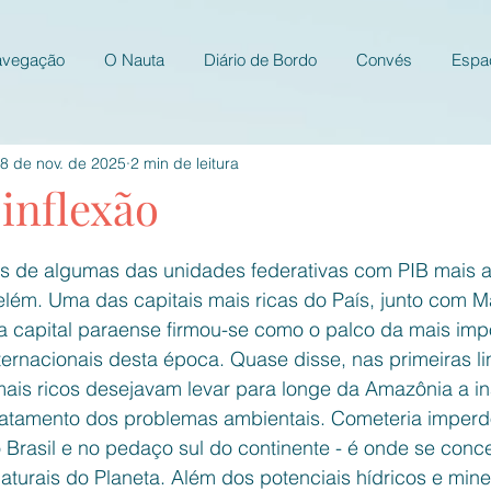
avegação
O Nauta
Diário de Bordo
Convés
Espa
8 de nov. de 2025
2 min de leitura
inflexão
e 5 estrelas.
s de algumas das unidades federativas com PIB mais a
elém. Uma das capitais mais ricas do País, junto com M
 a capital paraense firmou-se como o palco da mais imp
ternacionais desta época. Quase disse, nas primeiras li
 mais ricos desejavam levar para longe da Amazônia a i
ratamento dos problemas ambientais. Cometeria imperdoá
Brasil e no pedaço sul do continente - é onde se conce
aturais do Planeta. Além dos potenciais hídricos e miner