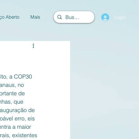
ço Aberto
Mais
Login
lto, a COP30 
anaus, no 
ortante de 
nhas, que 
nauguração de 
vel erro, eis 
ntra a maior 
ais, existentes 