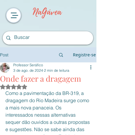
NaGávea
Registre-se
Post
Professor Seráfico
3 de ago. de 2024
2 min de leitura
Onde fazer a dragagem
Avaliado com NaN de 5 estrelas.
Como a pavimentação da BR-319, a 
dragagem do Rio Madeira surge como 
a mais nova panaceia. Os 
interessados nessas alternativas 
sequer dão ouvidos a outras propostas 
e sugestões. Não se sabe ainda das 