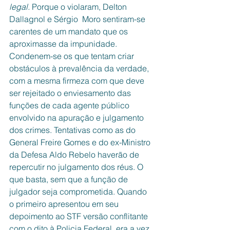
legal. 
Porque o violaram, Delton 
Dallagnol e Sérgio  Moro sentiram-se 
carentes de um mandato que os 
aproximasse da impunidade. 
Condenem-se os que tentam criar 
obstáculos à prevalência da verdade, 
com a mesma firmeza com que deve 
ser rejeitado o enviesamento das 
funções de cada agente público 
envolvido na apuração e julgamento 
dos crimes. Tentativas como as do 
General Freire Gomes e do ex-Ministro 
da Defesa Aldo Rebelo haverão de 
repercutir no julgamento dos réus. O 
que basta, sem que a função de 
julgador seja comprometida. Quando 
o primeiro apresentou em seu 
depoimento ao STF versão conflitante 
com o dito à Policia Federal, era a vez 