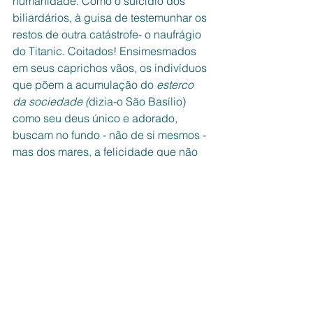
humanidade. Como o suicídio dos 
biliardários, à guisa de testemunhar os 
restos de outra catástrofe- o naufrágio 
do Titanic. Coitados! Ensimesmados 
em seus caprichos vãos, os indivíduos 
que põem a acumulação do 
esterco 
da sociedade (
dizia-o São Basílio) 
como seu deus único e adorado, 
buscam no fundo - não de si mesmos - 
mas dos mares, a felicidade que não 
foram capazes de conquistar. Cada 
dia fica mais evidente a sabedoria que 
fez Chaplin dizer faltar sentimento à 
sociedade humana(!). Ele hoje 
repetiria sua sentença 
Camarote