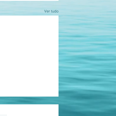
Ver tudo
as.
ções