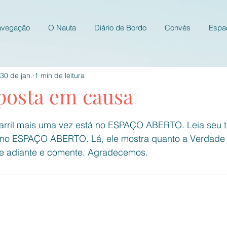
avegação
O Nauta
Diário de Bordo
Convés
Espa
30 de jan.
1 min de leitura
posta em causa
e 5 estrelas.
arril mais uma vez está no ESPAÇO ABERTO. Leia seu t
a, no ESPAÇO ABERTO. Lá, ele mostra quanto a Verdade 
se adiante e comente. Agradecemos.