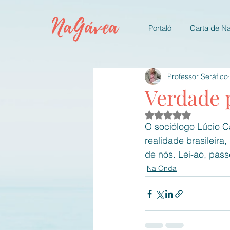
NaGávea
Portaló
Carta de N
Professor Seráfico
Verdade 
Avaliado com NaN d
O sociólogo Lúcio C
realidade brasileir
de nós. Lei-ao, pas
Na Onda