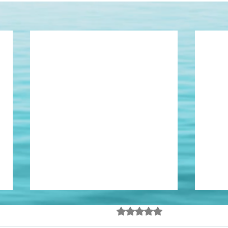
Sois rei, sois rei?
Avaliado com 0 de 5 estrel
Ainda sem avalia