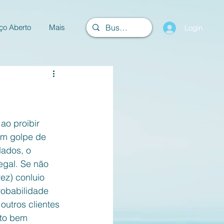
ço Aberto
Mais
Login
ao proibir 
um golpe de 
ados, o 
egal. Se não 
ez) conluio 
robabilidade 
utros clientes 
ito bem 