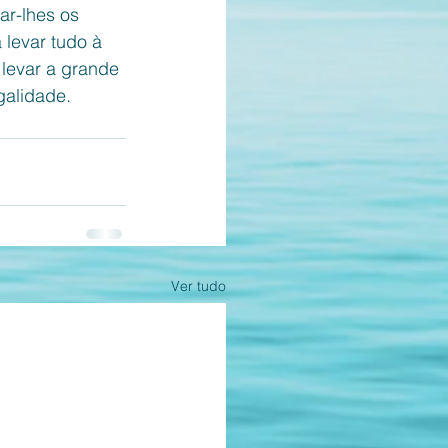
ar-lhes os 
 levar tudo à 
 levar a grande 
galidade. 
Ver tudo