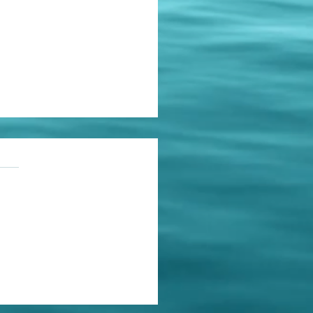
as.
ções
 Ciência, apesar de quem
eia