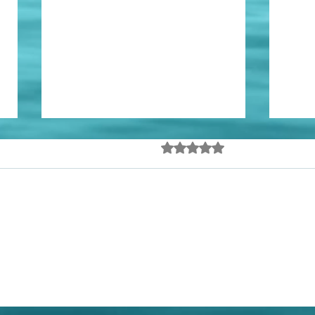
Em termos
Avaliado com 0 de 5 estrel
Ainda sem avalia
Nosso ESPAÇO ABERTO acolhe
texto de um presumível
especialista em inteligência
artificial, publicado na versão on-
line do Jornal do Brasil, dia 03
último. Em que pesem a
Mais
oportunidade do texto e os com
a od