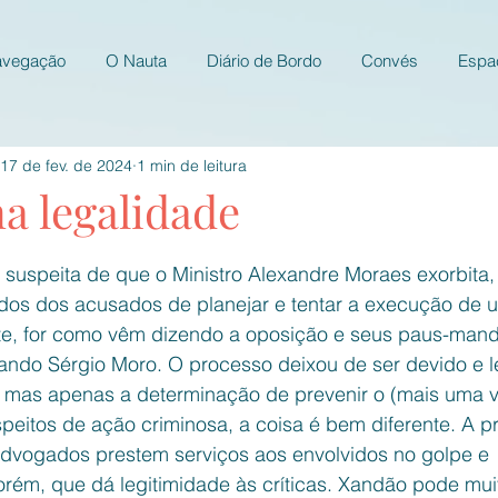
avegação
O Nauta
Diário de Bordo
Convés
Espa
17 de fev. de 2024
1 min de leitura
a legalidade
e 5 estrelas.
 suspeita de que o Ministro Alexandre Moraes exorbita, 
os dos acusados de planejar e tentar a execução de 
te, for como vêm dizendo a oposição e seus paus-mand
iando Sérgio Moro. O processo deixou de ser devido e l
o, mas apenas a determinação de prevenir o (mais uma v
peitos de ação criminosa, a coisa é bem diferente. A p
dvogados prestem serviços aos envolvidos no golpe e  o
porém, que dá legitimidade às críticas. Xandão pode mu