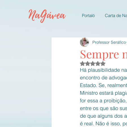
NaGávea
Portaló
Carta de N
Professor Seráfico
Sempre n
Avaliado com NaN d
Há plausibilidade na
encontro de advogad
Estado. Se, realmen
Ministro estará plag
for essa a proibiçã
entre os que são sus
de que alguns dos a
é real. Não é isso, 