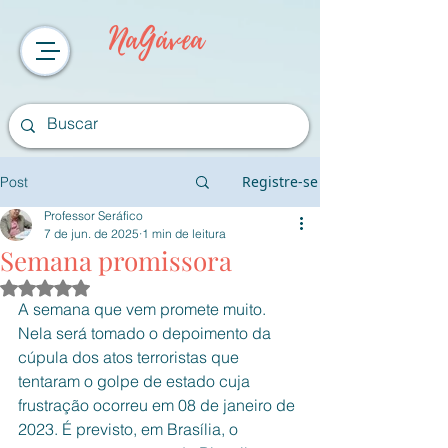
NaGávea
Registre-se
Post
Professor Seráfico
7 de jun. de 2025
1 min de leitura
Semana promissora
Avaliado com NaN de 5 estrelas.
A semana que vem promete muito. 
Nela será tomado o depoimento da 
cúpula dos atos terroristas que 
tentaram o golpe de estado cuja 
frustração ocorreu em 08 de janeiro de 
2023. É previsto, em Brasília, o 