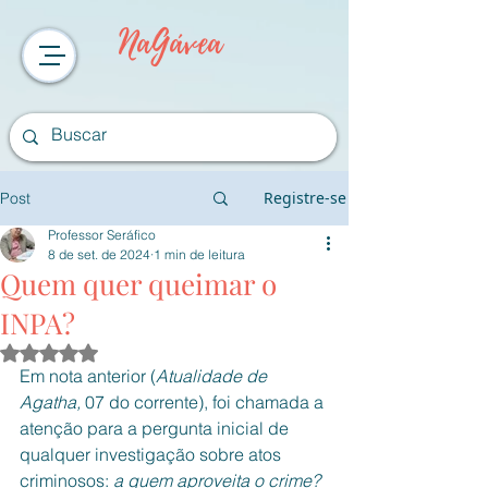
NaGávea
Registre-se
Post
Professor Seráfico
8 de set. de 2024
1 min de leitura
Quem quer queimar o
INPA?
Avaliado com NaN de 5 estrelas.
Em nota anterior (
Atualidade de 
Agatha, 
07 do corrente), foi chamada a 
atenção para a pergunta inicial de 
qualquer investigação sobre atos 
criminosos: 
a quem aproveita o crime? 