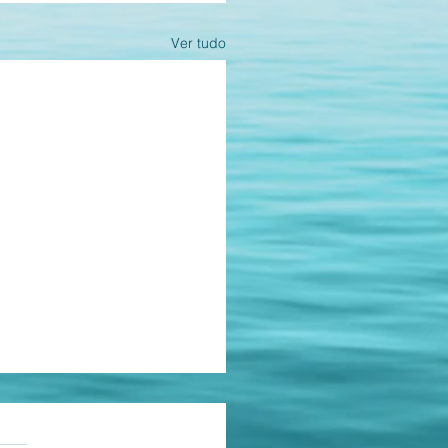
Ver tudo
rei, sois rei?
as.
ções