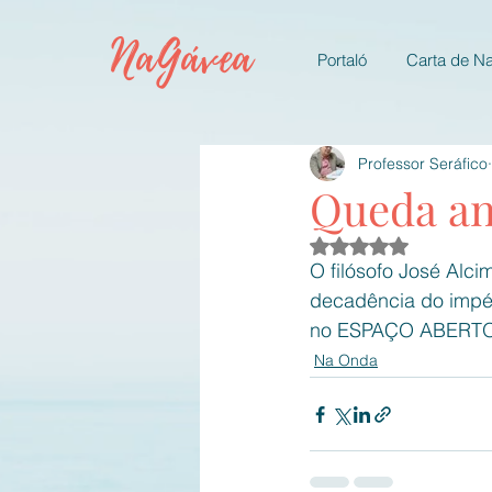
NaGávea
Portaló
Carta de N
Professor Seráfico
Queda an
Avaliado com NaN d
O filósofo José Alci
decadência do impér
no ESPAÇO ABERTO, 
Na Onda