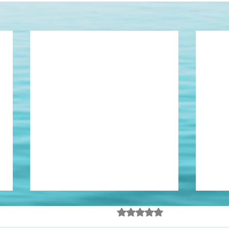
Estepe coerente
Sois 
Avaliado com 0 de 5 estrel
Ainda sem avalia