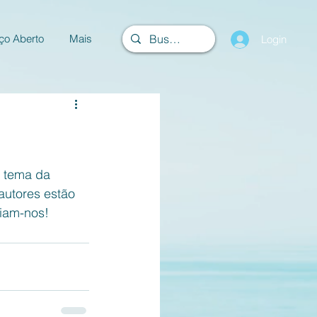
ço Aberto
Mais
Login
o tema da 
utores estão 
iam-nos!