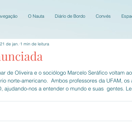
avegação
O Nauta
Diário de Bordo
Convés
Espa
21 de jan.
1 min de leitura
unciada
e 5 estrelas.
mar de Oliveira e o sociólogo Marcelo Seráfico voltam a
io norte-americano.  Ambos professores da UFAM, os a
ajudando-nos a entender o mundo e suas  gentes. Le