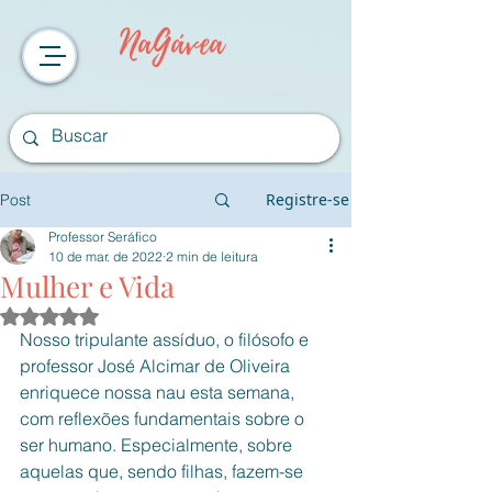
NaGávea
Registre-se
Post
Professor Seráfico
10 de mar. de 2022
2 min de leitura
Mulher e Vida
Avaliado com NaN de 5 estrelas.
Nosso tripulante assíduo, o filósofo e 
professor José Alcimar de Oliveira 
enriquece nossa nau esta semana, 
com reflexões fundamentais sobre o 
ser humano. Especialmente, sobre 
aquelas que, sendo filhas, fazem-se 