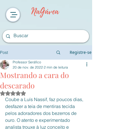
NaGávea
Registre-se
Post
Professor Seráfico
20 de nov. de 2022
2 min de leitura
Mostrando a cara do
descarado
Avaliado com NaN de 5 estrelas.
Coube a Luís Nassif, faz poucos dias, 
desfazer a teia de mentiras tecida 
pelos adoradores dos bezerros de 
ouro. O atento e experimentado 
analista trouxe à luz conceito e 