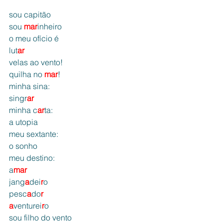
sou capitão
sou 
mar
inheiro
o meu ofício é
lut
ar
velas ao vento!
quilha no 
mar
!
minha sina:
singr
ar
minha c
ar
ta:
a utopia
meu sextante:
o sonho
meu destino:
a
mar
jang
a
dei
r
o
pesc
a
do
r
a
venturei
r
o
sou filho do vento