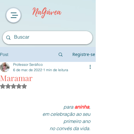
NaGávea
Registre-se
Post
Professor Seráfico
6 de mar. de 2022
1 min de leitura
Maramar
Avaliado com NaN de 5 estrelas.
para 
aninha
,
em celebração ao seu
primeiro ano
no convés da vida.