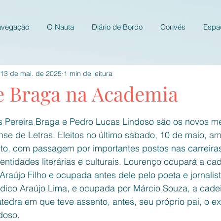
avegação
O Nauta
Diário de Bordo
Convés
Espa
13 de mai. de 2025
1 min de leitura
e Braga na Academia
e 5 estrelas.
s Pereira Braga e Pedro Lucas Lindoso são os novos m
 de Letras. Eleitos no último sábado, 10 de maio, a
to, com passagem por importantes postos nas carreiras 
ntidades literárias e culturais. Lourenço ocupará a cade
Araújo Filho e ocupada antes dele pelo poeta e jornalist
dico Araújo Lima, e ocupada por Márcio Souza, a cadei
tedra em que teve assento, antes, seu próprio pai, o e
doso.