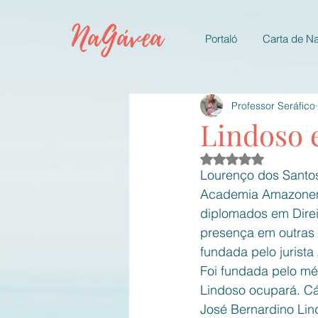
NaGávea
Portaló
Carta de N
Professor Seráfico
Lindoso 
Avaliado com NaN d
Lourenço dos Santo
Academia Amazonense
diplomados em Direi
presença em outras e
fundada pelo jurista 
Foi fundada pelo mé
Lindoso ocupará. Cá
José Bernardino Lin