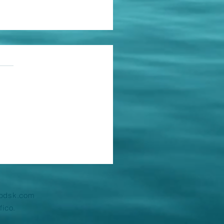
as.
ções
nagem à Ciência
wbdsk.com
fico.