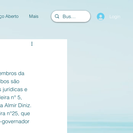
ço Aberto
Mais
Login
embros da 
mbos são 
jurídicas e 
ira n° 5, 
a Almir Diniz. 
ra n°25, que 
x-governador 