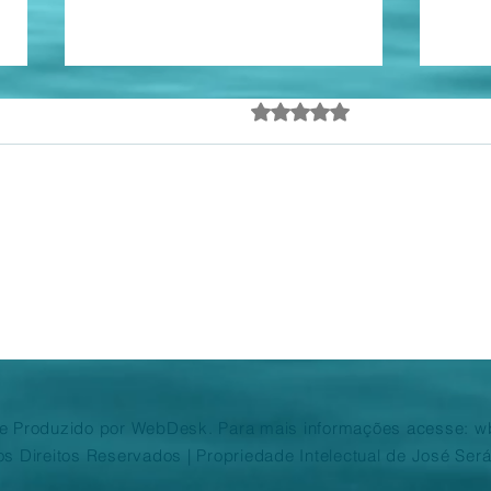
Casa de ferreiro...
Avaliado com 0 de 5 estrel
Ainda sem avalia
Há, pelo menos, seis brasileiros
investigados por tráfico de
drogas e lavagem do dinheiro
daí resultante, residentes nos
Home
Estados Unidos da América do
Norte. O país é presidido pelo
soba que alega comb
 e Produzido por WebDesk. Para mais informações acesse: 
os Direitos Reservados |
Propriedade Intelectual de José Será