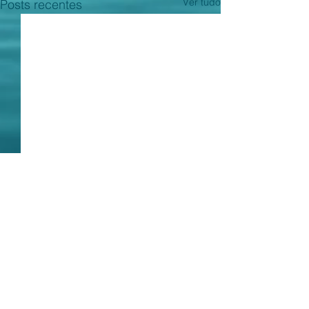
Ver tudo
Posts recentes
Casa de ferreiro...
Há, pelo menos, seis
brasileiros investigados por
Comentários
0.0 / 5 (0)
tráfico de drogas e lavagem