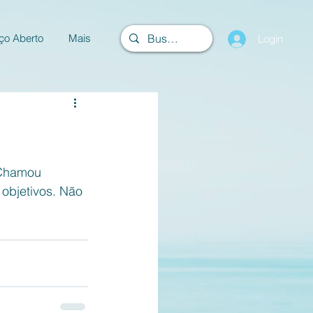
ço Aberto
Mais
Login
 Chamou 
objetivos. Não 