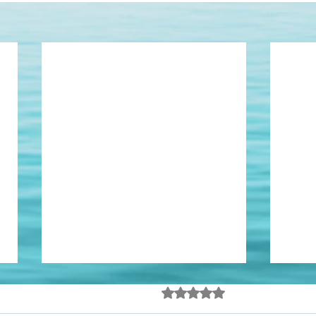
Casa de ferreiro...
Avaliado com 0 de 5 estrel
Ainda sem avalia