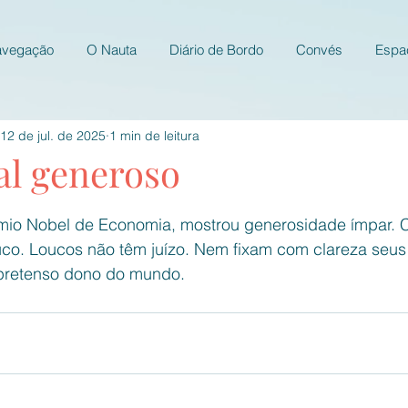
avegação
O Nauta
Diário de Bordo
Convés
Espa
12 de jul. de 2025
1 min de leitura
al generoso
e 5 estrelas.
mio Nobel de Economia, mostrou generosidade ímpar.
co. Loucos não têm juízo. Nem fixam com clareza seus 
 pretenso dono do mundo.