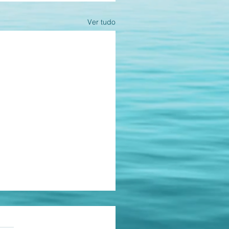
Ver tudo
as.
ções