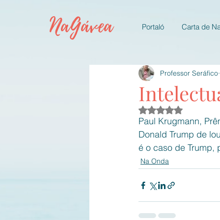
NaGávea
Portaló
Carta de N
Professor Seráfico
Intelectu
Avaliado com NaN d
Paul Krugmann, Prê
Donald Trump de lou
é o caso de Trump,
Na Onda