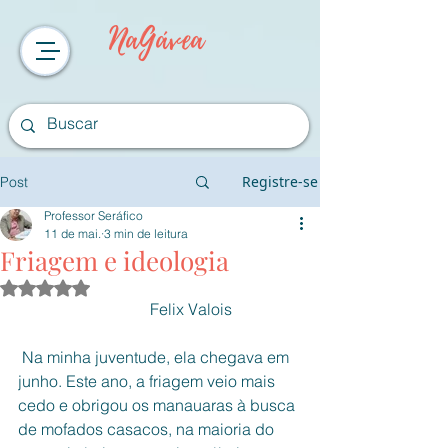
NaGávea
Registre-se
Post
Professor Seráfico
11 de mai.
3 min de leitura
Friagem e ideologia
Avaliado com NaN de 5 estrelas.
                                 Felix Valois
 Na minha juventude, ela chegava em 
junho. Este ano, a friagem veio mais 
cedo e obrigou os manauaras à busca 
de mofados casacos, na maioria do 