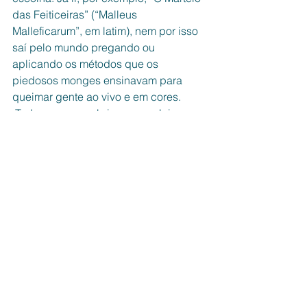
das Feiticeiras” (“Malleus 
Malleficarum”, em latim), nem por isso 
saí pelo mundo pregando ou 
aplicando os métodos que os 
piedosos monges ensinavam para 
queimar gente ao vivo e em cores.
 Tudo o que me obriga a concluir: a 
horda que invadiu a UFAM há de ser 
um aglomerado de indigentes 
intelectuais. Sugiro aos seus 
integrantes que, caso saibam ler, 
façam um esforço e adquiram pelo 
menos “O Pequeno Príncipe”, de Saint-
Exuppery. Há excelentes traduções em 
português. Não vão conseguir emergir 
das trevas, mas, no mínimo, estarão 
bem encaminhados para a aquisição 
de cultura de miss de passarela. 