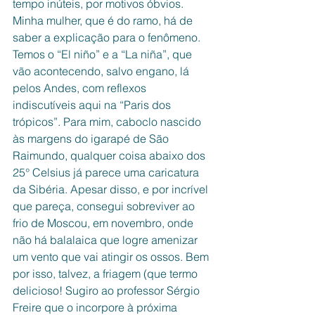
tempo inúteis, por motivos óbvios. 
Minha mulher, que é do ramo, há de 
saber a explicação para o fenômeno. 
Temos o “El niño” e a “La niña”, que 
vão acontecendo, salvo engano, lá 
pelos Andes, com reflexos 
indiscutíveis aqui na “Paris dos 
trópicos”. Para mim, caboclo nascido 
às margens do igarapé de São 
Raimundo, qualquer coisa abaixo dos 
25° Celsius já parece uma caricatura 
da Sibéria. Apesar disso, e por incrível 
que pareça, consegui sobreviver ao 
frio de Moscou, em novembro, onde 
não há balalaica que logre amenizar 
um vento que vai atingir os ossos. Bem 
por isso, talvez, a friagem (que termo 
delicioso! Sugiro ao professor Sérgio 
Freire que o incorpore à próxima 