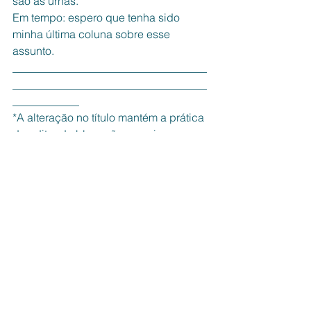
são as urnas.
Em tempo: espero que tenha sido 
minha última coluna sobre esse 
assunto.
___________________________________
___________________________________
____________
*A alteração no título mantém a prática 
do editor do blog: não mencionar 
palavras de baixo calão, em sinal de 
respeito a leitores e ouvintes. Mesmo 
quando ditas indiretamente.
**O texto de Kotscho foi publicado em 
O Globo, ontem, 20-10-2025.
Espaço Aberto