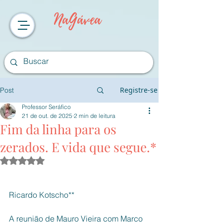
NaGávea
Registre-se
Post
Professor Seráfico
21 de out. de 2025
2 min de leitura
Fim da linha para os
zerados. E vida que segue.*
Avaliado com NaN de 5 estrelas.
Ricardo Kotscho**
A reunião de Mauro Vieira com Marco 