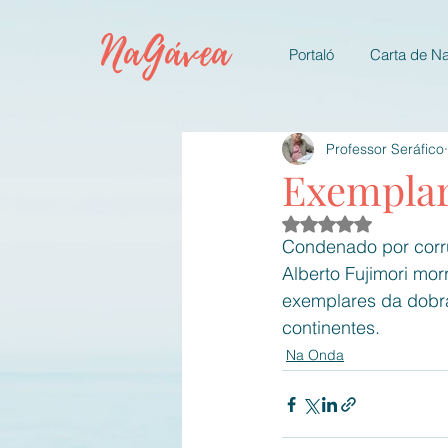
NaGávea
Portaló
Carta de N
Professor Seráfico
Exemplar
Avaliado com NaN d
Condenado por corru
Alberto Fujimori mo
exemplares da dobra
continentes. 
Na Onda