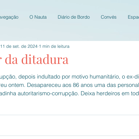
avegação
O Nauta
Diário de Bordo
Convés
Espa
11 de set. de 2024
1 min de leitura
 da ditadura
e 5 estrelas.
pção, depois indultado por motivo humanitário, o ex-di
rreu ontem. Desapareceu aos 86 anos uma das persona
dinha autoritarismo-corrupção. Deixa herdeiros em tod