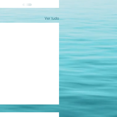
Ver tudo
as.
ções