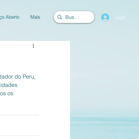
ço Aberto
Mais
Login
tador do Peru, 
lidades 
os os 