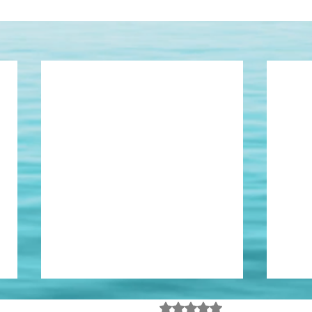
Em termos
Avaliado com 0 de 5 estrel
Ainda sem avalia