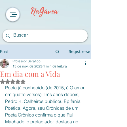
NaGávea
Registre-se
Post
Professor Seráfico
13 de nov. de 2023
1 min de leitura
Em dia com a Vida
Avaliado com NaN de 5 estrelas.
Poeta já conhecido (de 2015, é O amor 
em quatro versos). Três anos depois, 
Pedro K. Calheiros publicou Epifânia 
Poética. Agora, seu Crônicas de um 
Poeta Crônico confirma o que Rui 
Machado, o prefaciador, destaca no 