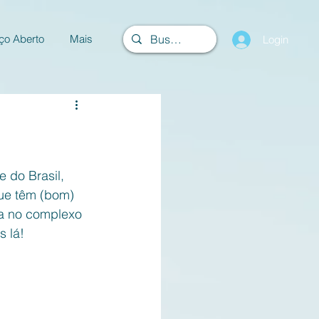
ço Aberto
Mais
Login
 do Brasil, 
que têm (bom) 
da no complexo 
 lá!