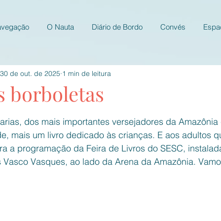
avegação
O Nauta
Diário de Bordo
Convés
Espa
30 de out. de 2025
1 min de leitura
s borboletas
e 5 estrelas.
arias, dos mais importantes versejadores da Amazônia e
de, mais um livro dedicado às crianças. E aos adultos 
egra a programação da Feira de Livros do SESC, instala
s Vasco Vasques, ao lado da Arena da Amazônia. Vamos