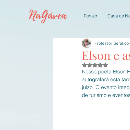
NaGávea
Portaló
Carta de N
Professor Seráfico
Elson e a
Avaliado com NaN d
Nosso poeta Elson F
autografará esta tar
juízo. O evento int
de turismo e evento