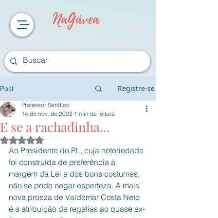
NaGávea
Registre-se
Post
Professor Seráfico
14 de nov. de 2022
1 min de leitura
E se a rachadinha...
Avaliado com NaN de 5 estrelas.
Ao Presidente do PL, cuja notoriedade 
foi construída de preferência à 
margem da Lei e dos bons costumes, 
não se pode negar esperteza. A mais 
nova proeza de Valdemar Costa Neto 
é a atribuição de regalias ao quase ex-