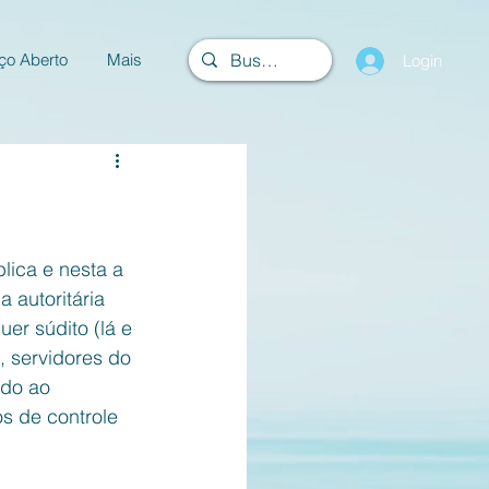
ço Aberto
Mais
Login
lica e nesta a 
 autoritária 
er súdito (lá e 
, servidores do 
ado ao 
s de controle 