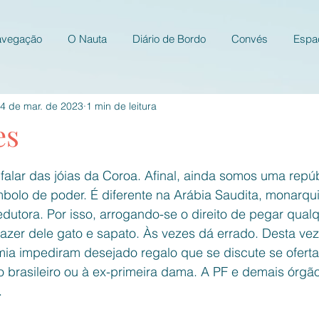
avegação
O Nauta
Diário de Bordo
Convés
Espa
4 de mar. de 2023
1 min de leitura
es
e 5 estrelas.
falar das jóias da Coroa. Afinal, ainda somos uma repúb
bolo de poder. É diferente na Arábia Saudita, monarquia
edutora. Por isso, arrogando-se o direito de pegar qualqu
azer dele gato e sapato. Às vezes dá errado. Desta vez
mia impediram desejado regalo que se discute se ofert
 brasileiro ou à ex-primeira dama. A PF e demais órgão
.