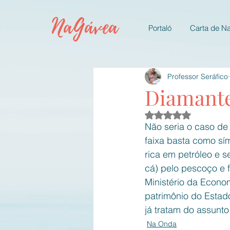
NaGávea
Portaló
Carta de N
Professor Seráfico
Diamant
Avaliado com NaN d
Não seria o caso de 
faixa basta como sím
rica em petróleo e s
cá) pelo pescoço e f
Ministério da Econo
patrimônio do Estado
já tratam do assunto
Na Onda