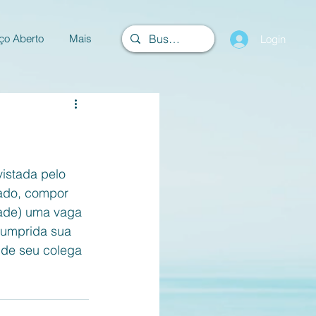
ço Aberto
Mais
Login
istada pelo 
nado, compor 
dade) uma vaga 
cumprida sua 
 de seu colega 