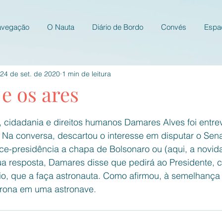
avegação
O Nauta
Diário de Bordo
Convés
Espa
24 de set. de 2020
1 min de leitura
e os ares
e 5 estrelas.
, cidadania e direitos humanos Damares Alves foi entrev
l. Na conversa, descartou o interesse em disputar o Se
ce-presidência a chapa de Bolsonaro ou (aqui, a novi
a resposta, Damares disse que pedirá ao Presidente, 
rio, que a faça astronauta. Como afirmou, à semelhança
arona em uma astronave.