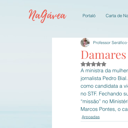
NaGávea
Portaló
Carta de N
Professor Seráfico
Damares 
Avaliado com NaN d
A ministra da mulher
jornalista Pedro Bia
como candidata a vi
no STF. Fechando su
“missão” no Ministé
Marcos Pontes, o c
Arpoadas