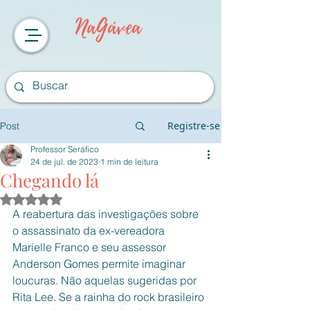
NaGávea
Registre-se
Post
Professor Seráfico
24 de jul. de 2023
1 min de leitura
Chegando lá
Avaliado com NaN de 5 estrelas.
A reabertura das investigações sobre 
o assassinato da ex-vereadora 
Marielle Franco e seu assessor 
Anderson Gomes permite imaginar 
loucuras. Não aquelas sugeridas por 
Rita Lee. Se a rainha do rock brasileiro 