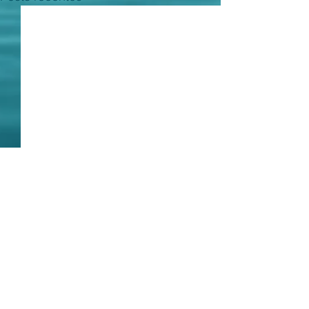
Em termos
Nosso ESPAÇO ABERTO
acolhe texto de um
Comentários
0.0 / 5 (0)
presumível especialista em