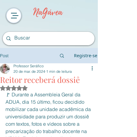
NaGávea
Registre-se
Post
Professor Seráfico
20 de mar. de 2024
1 min de leitura
Reitor receberá dossiê
Avaliado com NaN de 5 estrelas.
🚩 Durante a Assembleia Geral da 
ADUA, dia 15 último, ficou decidido 
mobilizar cada unidade acadêmica da 
universidade para produzir um dossiê 
com textos, fotos e vídeos sobre a 
precarização do trabalho docente na 