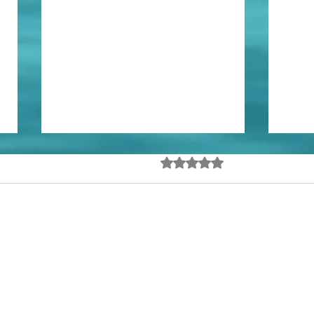
Em termos
Avaliado com 0 de 5 estrel
Ainda sem avalia
Nosso ESPAÇO ABERTO acolhe
texto de um presumível
especialista em inteligência
artificial, publicado na versão on-
line do Jornal do Brasil, dia 03
último. Em que pesem a
Mais
oportunidade do texto e os com
a od