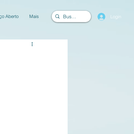
ço Aberto
Mais
Login