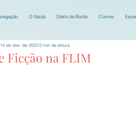
avegação
O Nauta
Diário de Bordo
Convés
Espa
14 de dez. de 2022
0 min de leitura
 e Ficção na FLIM
e 5 estrelas.