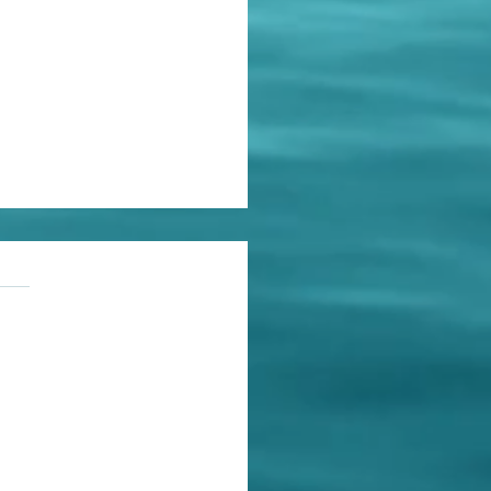
as.
ções
 Ciência, apesar de quem
eia