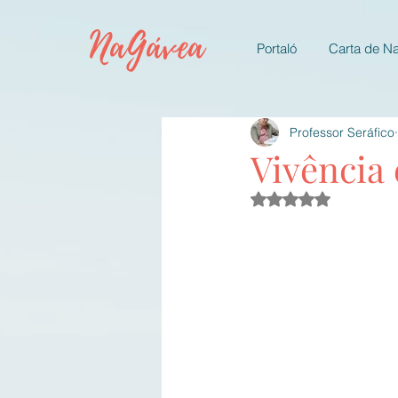
NaGávea
Portaló
Carta de N
Professor Seráfico
Vivência
Avaliado com NaN d