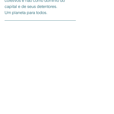
coletivos e não como domínio do 
capital e de seus detentores. 
Um planeta para todos.
___________________________________
___________________________________
_
* Lúcio Carril
Sociólogo
Espaço Aberto
Ver tudo
Posts recentes