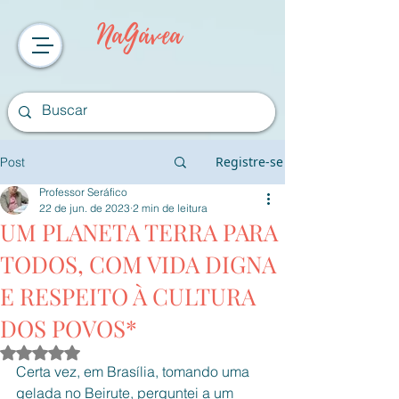
NaGávea
Registre-se
Post
Professor Seráfico
22 de jun. de 2023
2 min de leitura
UM PLANETA TERRA PARA
TODOS, COM VIDA DIGNA
E RESPEITO À CULTURA
DOS POVOS*
Avaliado com NaN de 5 estrelas.
Certa vez, em Brasília, tomando uma 
gelada no Beirute, perguntei a um 