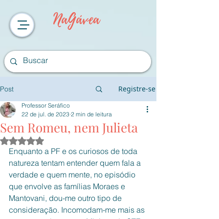
NaGávea
Registre-se
Post
Professor Seráfico
22 de jul. de 2023
2 min de leitura
Sem Romeu, nem Julieta
Avaliado com NaN de 5 estrelas.
Enquanto a PF e os curiosos de toda 
natureza tentam entender quem fala a 
verdade e quem mente, no episódio 
que envolve as famílias Moraes e 
Mantovani, dou-me outro tipo de 
consideração. Incomodam-me mais as 