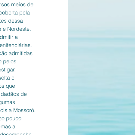
ersos meios de 
coberta pela 
tes dessa 
e e Nordeste. 
mitir a 
nitenciárias.  
ção admitidas 
 pelos 
stigar, 
olta e 
os que 
cidadãos de 
lgumas 
ois a Mossoró. 
uso pouco 
emas a 
a desempenha 