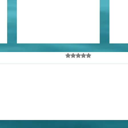
Eles passarão
Juri
Avaliado com 0 de 5 estrel
Ainda sem avalia
Dire
Surpreendem-me o modo e a
celeridade com que avança a
Const
construção do viaduto no
quant
cruzamento das Avenidas Brasil
profi
e Coronel Jorge Teixeira. Creio
acomp
unânime a previsão de que os
dos 
moradores da zona oeste de Ma
chama
isso,
e se j