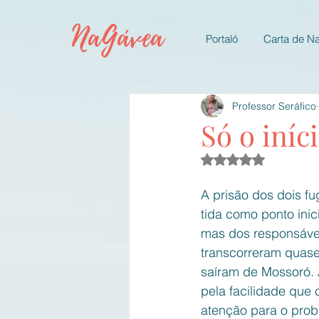
NaGávea
Portaló
Carta de N
Professor Seráfico
Só o iníc
Avaliado com NaN d
A prisão dos dois f
tida como ponto inic
mas dos responsáveis
transcorreram quase
saíram de Mossoró. 
pela facilidade que
atenção para o prob