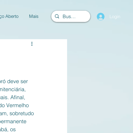
ço Aberto
Mais
Login
ró deve ser 
itenciária, 
s. Afinal, 
do Vermelho 
gam, sobretudo 
 permanente 
bá, os 