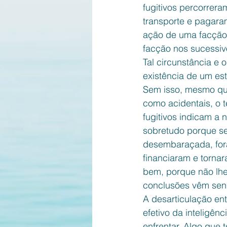
fugitivos percorrera
transporte e pagara
ação de uma facção c
facção nos sucessivo
Tal circunstância e 
existência de um est
Sem isso, mesmo que
como acidentais, o 
fugitivos indicam a 
sobretudo porque se
desembaraçada, for
financiaram e tornar
bem, porque não lhe
conclusões vêm send
A desarticulação en
efetivo da inteligên
enfrentar. Algo que