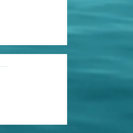
stas e operadores do
as.
ções
ito
ato, com imensa tristeza,
o a formação dos
ssionais do Direito tem
anhado o declínio geral
padrões que um dia
mos de civilizados. Por
 amplia minhas esperanças