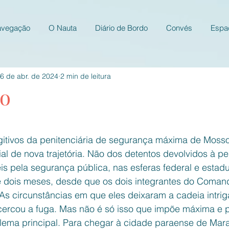
avegação
O Nauta
Diário de Bordo
Convés
Espa
6 de abr. de 2024
2 min de leitura
io
e 5 estrelas.
ugitivos da penitenciária de segurança máxima de Mosso
ial de nova trajetória. Não dos detentos devolvidos à pen
 pela segurança pública, nas esferas federal e estaduai
 dois meses, desde que os dois integrantes do Coman
As circunstâncias em que eles deixaram a cadeia intri
 cercou a fuga. Mas não é só isso que impõe máxima e
lema principal. Para chegar à cidade paraense de Mara