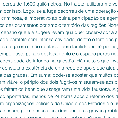
m cerca de 1.600 quilômetros. No trajeto, utilizaram div
m por isso. Logo, se a fuga decorreu de uma operação 
riminosa, é imperativo atribuir a participação de agen
s deslocamentos por amplo território das regiões Nort
o cenário que ela sugere levam qualquer observador a ad
ado paralelo com intensa atividade, dentro e fora das pe
 a fuga em si não contasse com facilidades só por fic
tempo gasto para o deslocamento e o espaço percorrido
necessidade de ir fundo na questão. Há muito o que inve
 constata a existência de uma rede de apoio que atua s
a das grades. Em suma: pode-se apostar que muitos d
am viável o périplo dos dois fugitivos misturam-se aos 
s faltam os bens que asseguram uma vida faustosa. A
o apontadas, menos de 24 horas após o retorno dos d
tre organizações policiais da União e dos Estados e o 
cia seriam, pelo menos eles, dois dos mais graves probl
 tem a ver, por exemplo,  com o papel que Ronnie Less