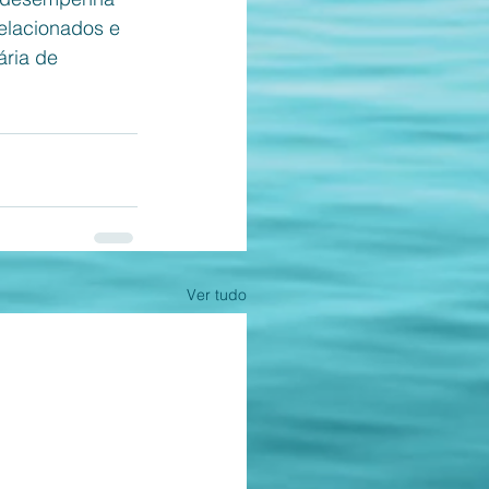
elacionados e 
ária de 
Ver tudo