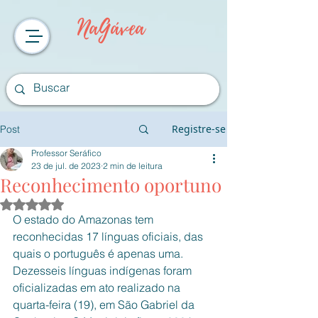
NaGávea
Registre-se
Post
Professor Seráfico
23 de jul. de 2023
2 min de leitura
Reconhecimento oportuno
Avaliado com NaN de 5 estrelas.
O estado do Amazonas tem 
reconhecidas 17 línguas oficiais, das 
quais o português é apenas uma. 
Dezesseis línguas indígenas foram 
oficializadas em ato realizado na 
quarta-feira (19), em São Gabriel da 