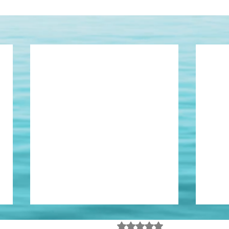
Sois rei, sois rei?
Avaliado com 0 de 5 estrel
Ainda sem avalia