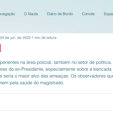
avegação
O Nauta
Diário de Bordo
Convés
Espa
24 de jun. de 2023
1 min de leitura
l
e 5 estrelas.
perientes na área policial, também no setor de política, 
res do ex-Presidente, especialmente sobre a bancada 
es seria o maior alvo das ameaças. Os observadores q
emem pela saúde do magistrado. 