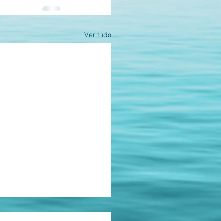
Ver tudo
as.
ções