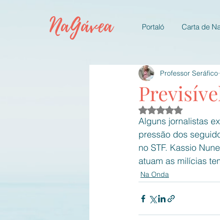
NaGávea
Portaló
Carta de N
Professor Seráfico
Previsíve
Avaliado com NaN d
Alguns jornalistas ex
pressão dos seguido
no STF. Kassio Nun
atuam as milícias t
Na Onda