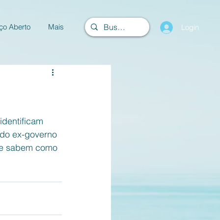
ço Aberto
Mais
Login
identificam 
do ex-governo 
ue sabem como 