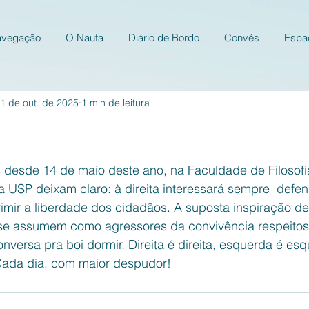
avegação
O Nauta
Diário de Bordo
Convés
Espa
1 de out. de 2025
1 min de leitura
e 5 estrelas.
 desde 14 de maio deste ano, na Faculdade de Filosofia
 USP deixam claro: à direita interessará sempre  defen
imir a liberdade dos cidadãos. A suposta inspiração d
se assumem como agressores da convivência respeitosa
onversa pra boi dormir. Direita é direita, esquerda é es
 Cada dia, com maior despudor!