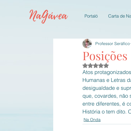
NaGávea
Portaló
Carta de N
Professor Seráfico
Posições
Avaliado com NaN d
Atos protagonizados
Humanas e Letras da
desigualdade e supr
que, covardes, não 
entre diferentes, é c
História o tem dito.
Na Onda