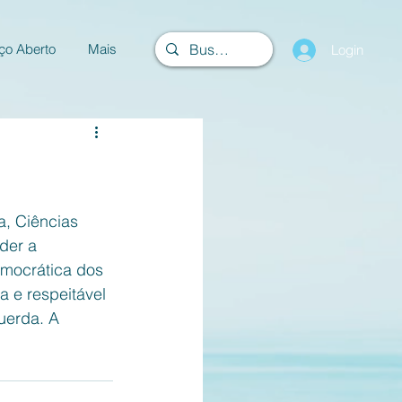
ço Aberto
Mais
Login
, Ciências 
der a 
emocrática dos 
 e respeitável 
querda. A 