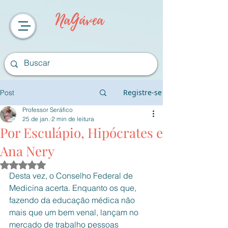
NaGávea
Registre-se
Post
Professor Seráfico
25 de jan.
2 min de leitura
Por Esculápio, Hipócrates e
Ana Nery
Avaliado com NaN de 5 estrelas.
Desta vez, o Conselho Federal de 
Medicina acerta. Enquanto os que, 
fazendo da educação médica não 
mais que um bem venal, lançam no 
mercado de trabalho pessoas 