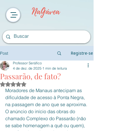
NaGávea
Registre-se
Post
Professor Seráfico
4 de dez. de 2025
1 min de leitura
Passarão, de fato?
Avaliado com NaN de 5 estrelas.
Moradores de Manaus antecipam as 
dificuldade de acesso à Ponta Negra, 
na passagem de ano que se aproxima. 
O anúncio do início das obras do 
chamado Complexo do Passarão (não 
se sabe homenagem a quê ou quem), 