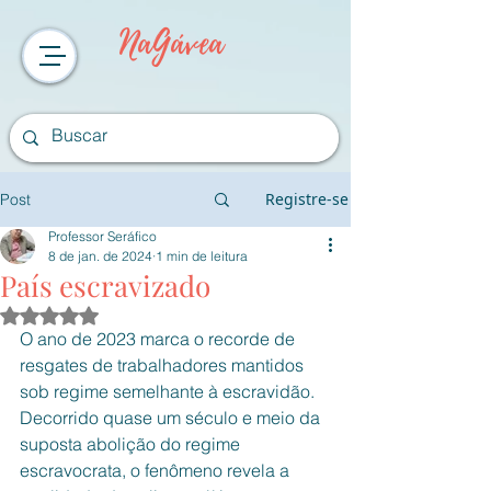
NaGávea
Registre-se
Post
Professor Seráfico
8 de jan. de 2024
1 min de leitura
País escravizado
Avaliado com NaN de 5 estrelas.
O ano de 2023 marca o recorde de 
resgates de trabalhadores mantidos 
sob regime semelhante à escravidão. 
Decorrido quase um século e meio da 
suposta abolição do regime 
escravocrata, o fenômeno revela a 