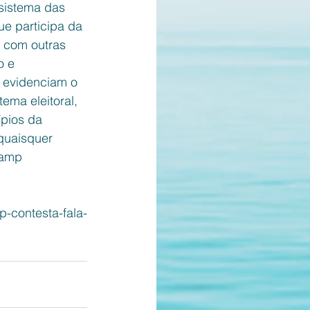
 sistema das 
e participa da 
 com outras 
o e 
s evidenciam o 
ma eleitoral, 
pios da 
quaisquer 
camp 
p-contesta-fala-