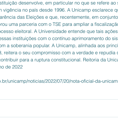
stituição desenvolve, em particular no que se refere ao
em vigência no país desde 1996. A Unicamp esclarece qu
rência das Eleições e que, recentemente, em conjunto
brou uma parceria com o TSE para ampliar a fiscalizaçã
ocesso eleitoral. A Universidade entende que tais açõe
sas instituições com o contínuo aprimoramento do siste
om a soberania popular. A Unicamp, alinhada aos princí
8, reitera o seu compromisso com a verdade e repudia 
tribuir para a ruptura constitucional. Reitoria da Uni
ho de 2022 
.br/unicamp/noticias/2022/07/20/nota-oficial-da-unicam