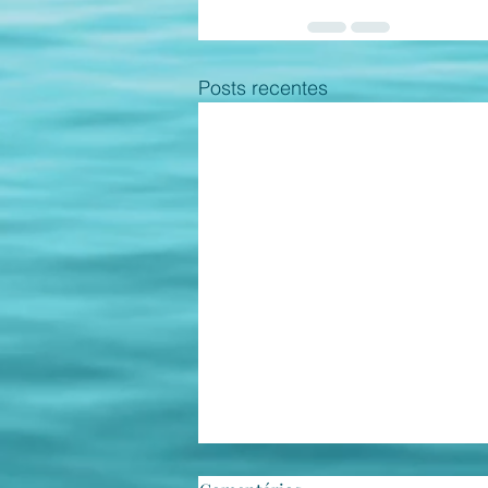
Posts recentes
Haja choro!...