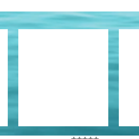
Haja choro!...
Trai