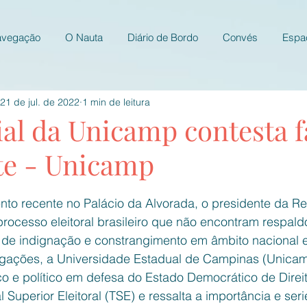
avegação
O Nauta
Diário de Bordo
Convés
Espa
21 de jul. de 2022
1 min de leitura
ial da Unicamp contesta f
te - Unicamp
e 5 estrelas.
o recente no Palácio da Alvorada, o presidente da Re
rocesso eleitoral brasileiro que não encontram respald
 de indignação e constrangimento em âmbito nacional e 
egações, a Universidade Estadual de Campinas (Unicam
o e político em defesa do Estado Democrático de Direit
l Superior Eleitoral (TSE) e ressalta a importância e ser