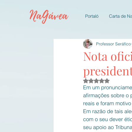
NaGávea
Portaló
Carta de N
Professor Seráfico
Nota ofic
presiden
Avaliado com NaN d
Em um pronunciament
afirmações sobre o p
reais e foram motivo
Em razão de tais al
com o seu dever étic
seu apoio ao Tribuna