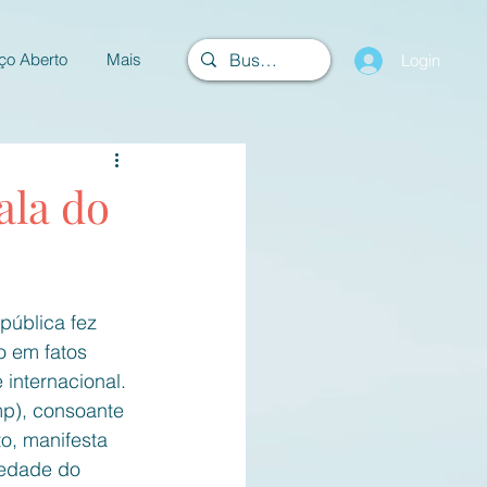
ço Aberto
Mais
Login
ala do
pública fez 
o em fatos 
internacional.  
p), consoante 
o, manifesta 
iedade do 