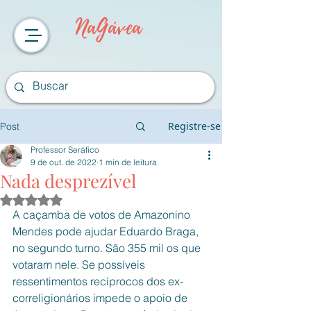
NaGávea
Registre-se
Post
Professor Seráfico
9 de out. de 2022
1 min de leitura
Nada desprezível
Avaliado com NaN de 5 estrelas.
A caçamba de votos de Amazonino 
Mendes pode ajudar Eduardo Braga, 
no segundo turno. São 355 mil os que 
votaram nele. Se possíveis 
ressentimentos recíprocos dos ex-
correligionários impede o apoio de 