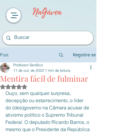
NaGávea
Registre-se
Post
Professor Seráfico
11 de out. de 2022
1 min de leitura
Mentira fácil de fulminar
Avaliado com NaN de 5 estrelas.
Ouço, sem qualquer surpresa, 
decepção ou estarrecimento, o líder 
do (des)governo na Câmara acusar de 
ativismo político o Supremo Tribunal 
Federal. O deputado Ricardo Barros, o 
mesmo que o Presidente da República 