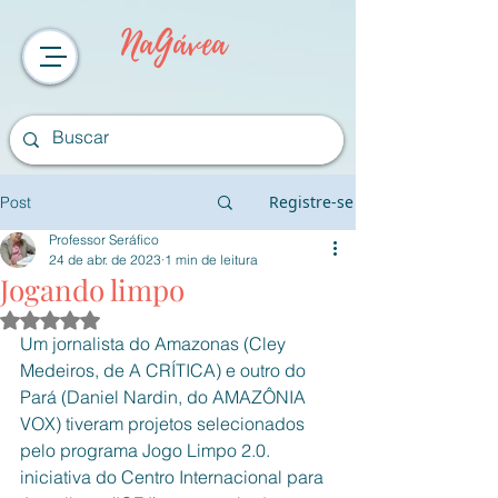
NaGávea
Registre-se
Post
Professor Seráfico
24 de abr. de 2023
1 min de leitura
Jogando limpo
Avaliado com NaN de 5 estrelas.
Um jornalista do Amazonas (Cley 
Medeiros, de A CRÍTICA) e outro do 
Pará (Daniel Nardin, do AMAZÔNIA 
VOX) tiveram projetos selecionados 
pelo programa Jogo Limpo 2.0. 
iniciativa do Centro Internacional para 