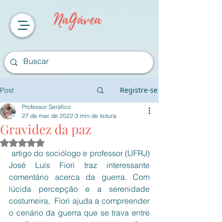
NaGávea
Registre-se
Post
Professor Seráfico
27 de mar. de 2022
3 min de leitura
Gravidez da paz
Avaliado com NaN de 5 estrelas.
 artigo do sociólogo e professor (UFRJ) 
José Luís Fiori traz interessante 
comentário acerca da guerra. Com 
lúcida percepção e a serenidade  
costumeira,  Fiori ajuda a compreender 
o cenário da guerra que se trava entre 