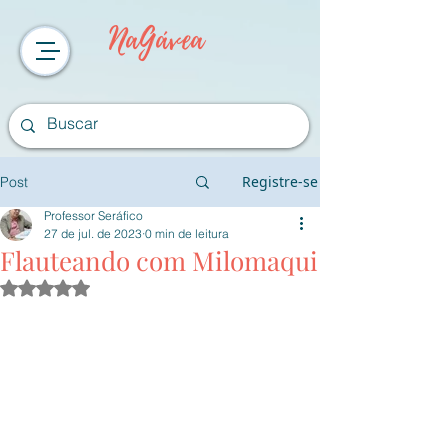
NaGávea
Registre-se
Post
Professor Seráfico
27 de jul. de 2023
0 min de leitura
Flauteando com Milomaqui
Avaliado com NaN de 5 estrelas.