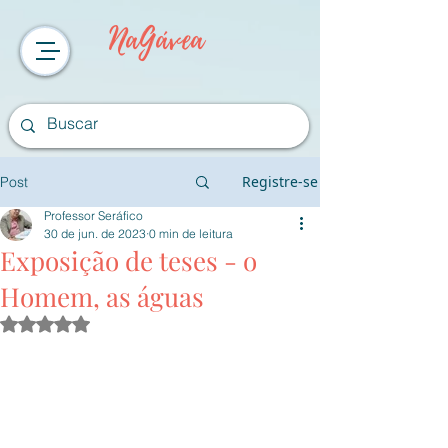
NaGávea
Registre-se
Post
Professor Seráfico
30 de jun. de 2023
0 min de leitura
Exposição de teses - o
Homem, as águas
Avaliado com NaN de 5 estrelas.