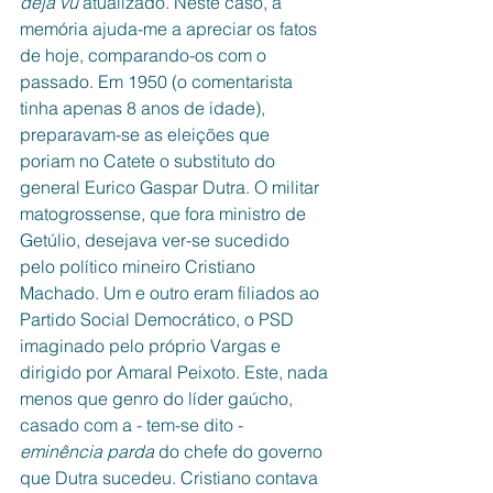
déja vu
 atualizado. Neste caso, a 
memória ajuda-me a apreciar os fatos 
de hoje, comparando-os com o 
passado. Em 1950 (o comentarista 
tinha apenas 8 anos de idade), 
preparavam-se as eleições que 
poriam no Catete o substituto do 
general Eurico Gaspar Dutra. O militar 
matogrossense, que fora ministro de 
Getúlio, desejava ver-se sucedido 
pelo político mineiro Cristiano 
Machado. Um e outro eram filiados ao 
Partido Social Democrático, o PSD 
imaginado pelo próprio Vargas e 
dirigido por Amaral Peixoto. Este, nada 
menos que genro do líder gaúcho, 
casado com a - tem-se dito - 
eminência parda 
do chefe do governo 
que Dutra sucedeu. Cristiano contava 