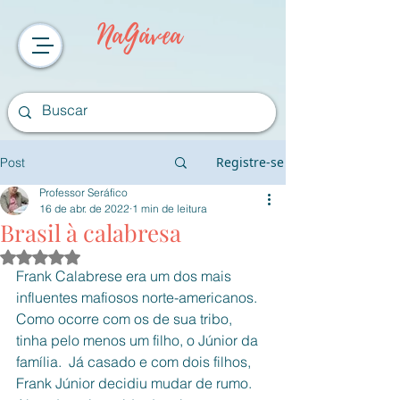
NaGávea
Registre-se
Post
Professor Seráfico
16 de abr. de 2022
1 min de leitura
Brasil à calabresa
Avaliado com NaN de 5 estrelas.
Frank Calabrese era um dos mais 
influentes mafiosos norte-americanos.  
Como ocorre com os de sua tribo,  
tinha pelo menos um filho, o Júnior da 
família.  Já casado e com dois filhos,  
Frank Júnior decidiu mudar de rumo. 