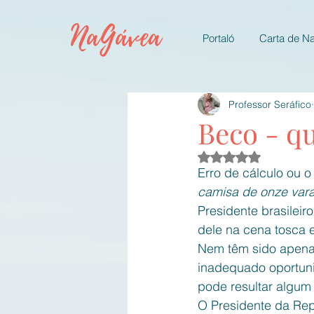
NaGávea
Portaló
Carta de N
Professor Seráfico
Beco - q
Avaliado com NaN d
Erro de cálculo ou 
camisa de onze vara
Presidente brasileir
dele na cena tosca e
Nem têm sido apenas
inadequado oportuni
pode resultar algum 
O Presidente da Rep