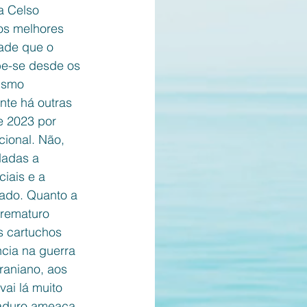
a Celso 
os melhores 
ade que o 
be-se desde os 
ismo 
nte há outras 
e 2023 por 
cional. Não, 
dadas a 
iais e a 
rado. Quanto a 
prematuro 
s cartuchos 
cia na guerra 
raniano, aos 
ai lá muito 
Maduro ameaça 