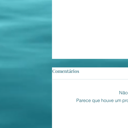
Contestado
Comentários
Este ano, os Estados Unidos da
América do Norte elegem
Não 
Presidente. A Casa Branca
Parece que houve um prob
poderá receber o mesmo e
execrável ocupante que lá
demora há 4 anos. Enquanto os
eleitores votavam segundo o rito