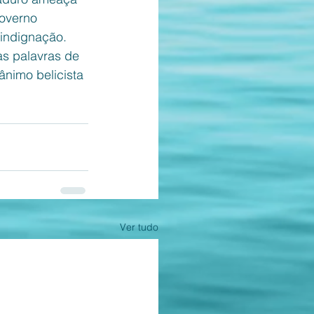
governo 
indignação. 
as palavras de 
nimo belicista 
Ver tudo