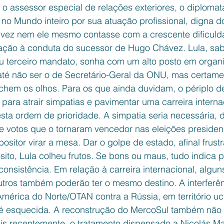
, o assessor especial de relações exteriores, o diplomat
no Mundo inteiro por sua atuação profissional, digna d
talvez nem ele mesmo contasse com a crescente dificuld
lação à conduta do sucessor de Hugo Chávez. Lula, sa
eu terceiro mandato, sonha com um alto posto em organ
 até não ser o de Secretário-Geral da ONU, mas certame
chem os olhos. Para os que ainda duvidam, o périplo d
 para atrair simpatias e pavimentar uma carreira interna
sta ordem de prioridade. A simpatia seria necessária, 
e votos que o tornaram vencedor nas eleições presidenc
ositor virar a mesa. Dar o golpe de estado, afinal frust
ito, Lula colheu frutos. Se bons ou maus, tudo indica 
onsistência. Em relação à carreira internacional, algun
tros também poderão ter o mesmo destino. A interferên
mérica do Norte/OTAN contra a Rússia, em território uc
é esquecida. A reconstrução do MercoSul também não v
is recentemente, o tratamento dispensado a Nicolás 