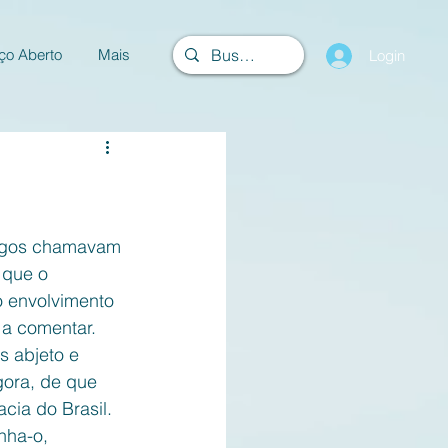
ço Aberto
Mais
Login
ntigos chamavam 
 que o 
o envolvimento 
 a comentar. 
 abjeto e 
ora, de que 
cia do Brasil. 
nha-o, 