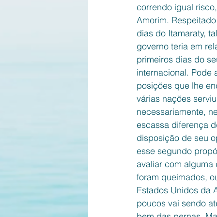
correndo igual risco
Amorim. Respeitado 
dias do Itamaraty, 
governo teria em re
primeiros dias do s
internacional. Pode
posições que lhe en
várias nações serviu
necessariamente, ne
escassa diferença d
disposição de seu op
esse segundo propós
avaliar com alguma c
foram queimados, ou
Estados Unidos da A
poucos vai sendo at
bem das pernas. Ma