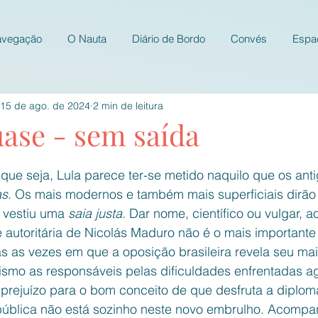
avegação
O Nauta
Diário de Bordo
Convés
Espa
15 de ago. de 2024
2 min de leitura
uase - sem saída
e 5 estrelas.
o que seja, Lula parece ter-se metido naquilo que os a
s. 
Os mais modernos e também mais superficiais dirão
o vestiu uma 
saia justa. 
Dar nome, científico ou vulgar, a
 autoritária de Nicolás Maduro não é o mais importante
 as vezes em que a oposição brasileira revela seu mais
smo as responsáveis pelas dificuldades enfrentadas ag
prejuízo para o bom conceito de que desfruta a diploma
ública não está sozinho neste novo embrulho. Acompa