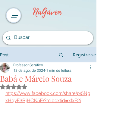
NaGávea
Registre-se
Post
Professor Seráfico
13 de ago. de 2024
1 min de leitura
Babá e Márcio Souza
Avaliado com NaN de 5 estrelas.
https://www.facebook.com/share/p/5Ng
xHqyF3BjHCK5F/?mibextid=xfxF2i