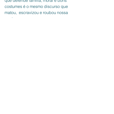
que defende família, moral e bons 
costumes é o mesmo discurso que 
matou,  escravizou e roubou nossa 
gente.
Lúcio Carril 
Sociólogo
Espaço Aberto
Ver tudo
Posts recentes