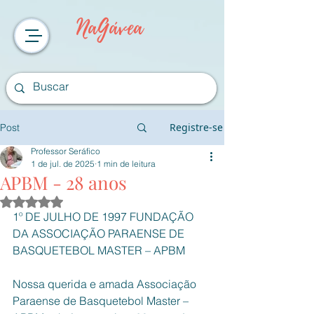
NaGávea
Registre-se
Post
Professor Seráfico
1 de jul. de 2025
1 min de leitura
APBM - 28 anos
Avaliado com NaN de 5 estrelas.
1º DE JULHO DE 1997 FUNDAÇÃO 
DA ASSOCIAÇÃO PARAENSE DE 
BASQUETEBOL MASTER – APBM 
Nossa querida e amada Associação 
Paraense de Basquetebol Master – 